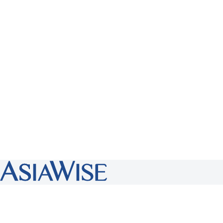
AsiaWise会計事務所
東京都港区虎ノ門1-17-1
虎ノ門ヒルズビジネスタワー15階